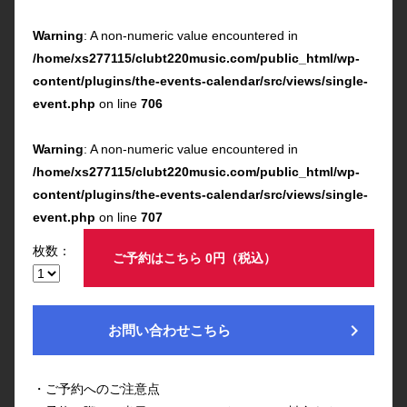
Warning
: A non-numeric value encountered in
/home/xs277115/clubt220music.com/public_html/wp-
content/plugins/the-events-calendar/src/views/single-
event.php
on line
706
Warning
: A non-numeric value encountered in
/home/xs277115/clubt220music.com/public_html/wp-
content/plugins/the-events-calendar/src/views/single-
event.php
on line
707
枚数：
ご予約はこちら 0円（税込）
chevron_right
お問い合わせこちら
・ご予約へのご注意点