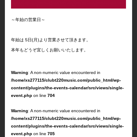
～年始の営業日～
年始は 5日(月)より営業させて頂きます。
本年もどうぞ宜しくお願いいたします。
Warning
: A non-numeric value encountered in
/home/xs277115/clubt220music.com/public_html/wp-
content/plugins/the-events-calendar/src/views/single-
event.php
on line
704
Warning
: A non-numeric value encountered in
/home/xs277115/clubt220music.com/public_html/wp-
content/plugins/the-events-calendar/src/views/single-
event.php
on line
705