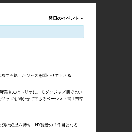
翌日のイベント
»
歌風で円熟したジャズを聞かせて下さる
ax 南雲麻美さんのトリオに、モダンジャズ畑で長い
なジャズを聞かせて下さるベーシスト畠山芳幸
oca Cola”出演の経歴を持ち、NY録音の３作目となる