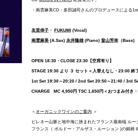
・南雲麻美CD：多田誠司さんのプロデュースによる1st
友里倖子
・
FUKUMI
(Vocal)
南雲麻美
(A.Sax)
永井隆雄
(Piano)
畠山芳幸
（Bass)
OPEN 18:30・CLOSE 23:30【空席有り】
STAGE 19:30 より ３ セット＜入替えなし・23:00 
1st Set 19:30～20:20 / 2nd Set 20:50～21:40 / 3rd 
CHARGE MC 4,950円 TSC 1,650円＜おつまみ付
＜
オーガニックワインのご案内
＞
ピレネー山脈と地中海に挟まれたフランス最南端 ルー
フランス（ ボルドー・アルザス・ルーション )の銘柄