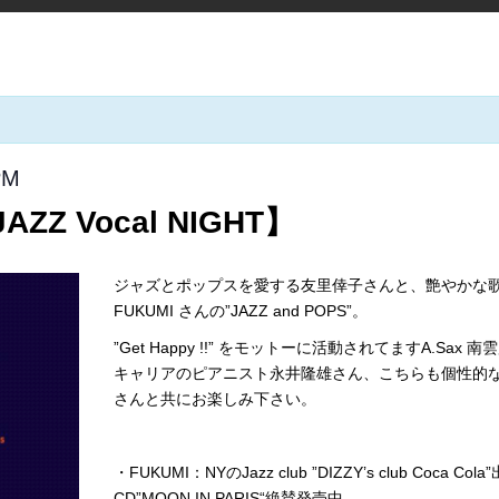
PM
ZZ Vocal NIGHT】
ジャズとポップスを愛する友里倖子さんと、艶やかな
FUKUMI さんの”JAZZ and POPS”。
”Get Happy !!” をモットーに活動されてますA.S
キャリアのピアニスト永井隆雄さん、こちらも個性的
さんと共にお楽しみ下さい。
・FUKUMI：NYのJazz club ”DIZZY’s club C
CD”
MOON IN PARIS
“絶賛発売中。