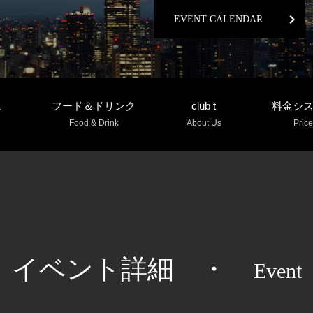
chevron_right
EVENT CALENDAR
ム
フード＆ドリンク
club t
料金シ
Food & Drink
About Us
Price
イベント詳細
・
Event