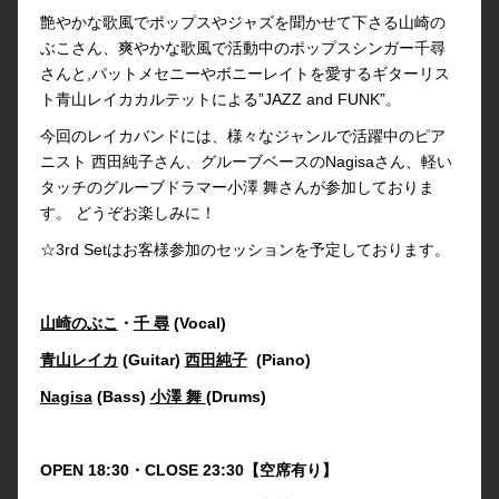
艶やかな歌風でポップスやジャズを聞かせて下さる山崎の
ぶこさん、爽やかな歌風で活動中のポップスシンガー千尋
さんと,パットメセニーやボニーレイトを愛するギターリス
ト青山レイカカルテットによる”JAZZ and FUNK”。
今回のレイカバンドには、様々なジャンルで活躍中のピア
ニスト 西田純子さん、グルーブベースのNagisaさん、軽い
タッチのグルーブドラマー小澤 舞さんが参加しておりま
す。 どうぞお楽しみに！
☆3rd Setはお客様参加のセッションを予定しております。
山崎のぶこ
・
千 尋
(Vocal)
青山レイカ
(Guitar)
西田純子
(Piano)
Nagisa
(Bass)
小澤 舞
(Drums)
OPEN 18:30・CLOSE 23:30【空席有り】