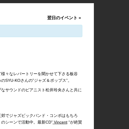
翌日のイベント
»
ど様々なレパートリーを聞かせて下さる板谷
SYU-KOさんの”ジャズ＆ポップス”。
プなサウンドのピアニスト松井玲央さんと共に
近郊でジャズビックバンド・コンボはもちろ
のシーンで活動中。最新CD”
Vincent
“が絶賛