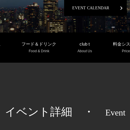
chevron_right
EVENT CALENDAR
ム
フード＆ドリンク
club t
料金シ
Food & Drink
About Us
Price
イベント詳細
・
Event