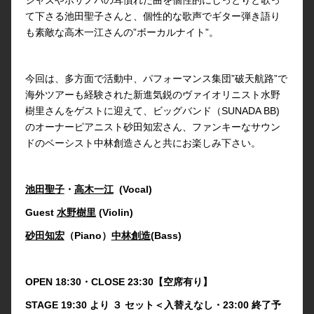
て下さる池田聖子さんと、個性的な歌声でギター弾き語り
も素敵な高木一江さんの”ボーカルナイト”。
今回は、多方面で活動中、パフォーマンス集団”破天航路”で
海外ツアーも経験された新進気鋭のヴァイオリニスト水野
樹里さんをゲストに迎えて、ビッグバンド（SUNADA BB)
のオーナーピアニスト砂田知宏さん、ファンキーなサウン
ドのベーシスト中林創造さんと共にお楽しみ下さい。
池田聖子
・
高木一江
(Vocal)
Guest
水野樹里
(Violin)
砂田知宏
（Piano）
中林創造
(Bass)
OPEN 18:30・CLOSE 23:30【空席有り】
STAGE 19:30 より ３ セット＜入替えなし・23:00 終了予