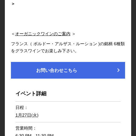
＞
＜
オーガニックワインのご案内
＞
フランス（ ボルドー・アルザス・ルーション )の銘柄 6種類
をグラスワインでお楽しみ下さい。
chevron_right
お問い合わせこちら
イベント詳細
日程：
1月27日(火)
営業時間：
6:30 PM - 11:30 PM