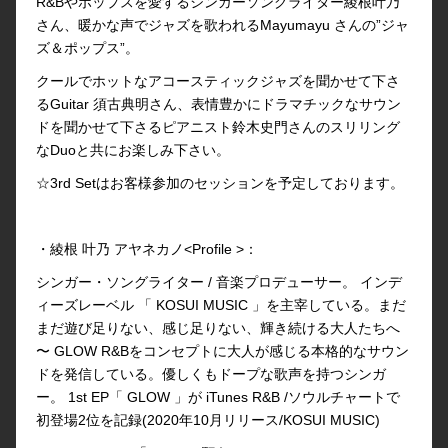
R&Bやポップスを愛するシンガーソングライター綾根叶乃
さん、暖かな声でジャズを歌われるMayumayu さんの”ジャ
ズ＆ポップス”。
クールでホットなアコースティックジャズを聞かせて下さ
るGuitar 須古典明さん、表情豊かにドラマチックなサウン
ドを聞かせて下さるピアニスト鈴木史門さんのスリリング
なDuoと共にお楽しみ下さい。
☆3rd Setはお客様参加のセッションを予定しております。
・綾根 叶乃 アヤネカノ<Profile >：
シンガー・ソングライター / 音楽プロデューサー。 インデ
ィーズレーベル 「 KOSUI MUSIC 」を主宰している。まだ
まだ遊び足りない、感じ足りない、輝き続ける大人たちへ
〜 GLOW R&Bをコンセプトに大人が感じる本格的なサウン
ドを発信している。優しくもドープな歌声を持つシンガ
ー。 1st EP「 GLOW 」が iTunes R&B /ソウルチャートで
初登場2位を記録(2020年10月リリース/KOSUI MUSIC)