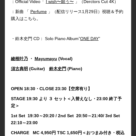
：Official Video「
I wish〜願う〜
」（Derctors Cut 4K）
：新曲 「
Perfume
」（配信リリース1月29日）視聴＆予約
購入はこちら。
・鈴木史門 CD： Solo Piano Album”
ONE DAY
”
綾根叶乃
・
Mayumayu
(Vocal)
須古典明
(Guitar)
鈴木史門
(Piano)
OPEN 18:30・CLOSE 23:30【空席有り】
STAGE 19:30 より ３ セット＜入替えなし・23:00 終了予
定＞
1st Set 19:30～20:20 / 2nd Set 20:50～21:40/ 3rd Set
22:10～23:00
CHARGE MC 4,950円 TSC 1,650円＜おつまみ付き・税込