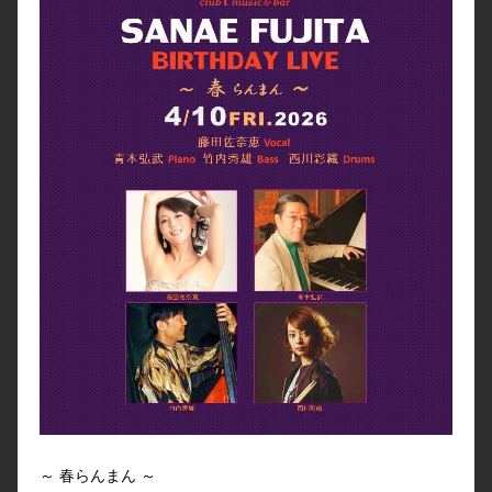
～ 春らんまん ～