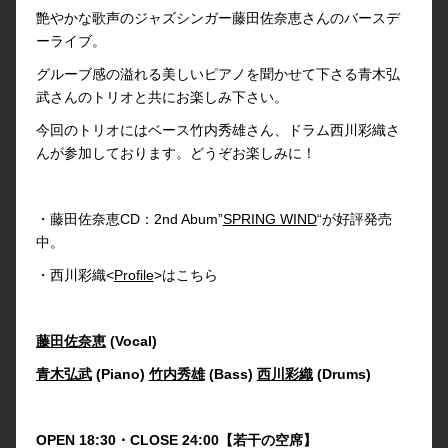
艶やかな歌声のジャズシンガー藤田佐奈恵さんのバースデ
ーライブ。
グルーブ感の溢れる美しいピアノを聞かせて下さる青木弘
武さんのトリオと共にお楽しみ下さい。
今回のトリオにはベース竹内秀雄さん、ドラム西川彩織さ
んが参加しております。どうぞお楽しみに！
・藤田佐奈恵CD：2nd Abum”
SPRING WIND
“が好評発売
中。
・西川彩織<
Profile
>はこちら
藤田佐奈恵
(Vocal)
青木弘武
(Piano)
竹内秀雄
(Bass)
西川彩織
(Drums)
OPEN 18:30・CLOSE 24:00【若干の空席】