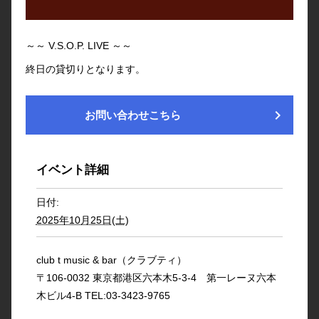
～～ V.S.O.P. LIVE ～～
終日の貸切りとなります。
chevron_right
お問い合わせこちら
イベント詳細
日付:
2025年10月25日(土)
club t music & bar（クラブティ）
〒106-0032 東京都港区六本木5-3-4 第一レーヌ六本
木ビル4-B TEL:03-3423-9765