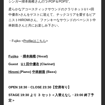
シンガー掃本南椎さんの”J-POP＆POPS”。
柔らかなアコースティックサウンドのクラリネットU I <田
中優衣>さんをゲストに迎えて、チックコリアを愛するピア
ニストHIROMIさん、ファンキーなサウンドのベーシスト中
林創造さんと共にお楽しみ下さい。
・Fujiko <
Profileはこちら
>
Fujiko
・
掃本南椎
(Vocal)
Guest
U I 田中優衣
(Clarinet)
Hiromi (
Piano)
中林創造
(Bass)
OPEN 18:30・CLOSE 23:30【空席有り】
STAGE 19:30 より ３ セット＜入替えなし・23:00 終了予
定＞