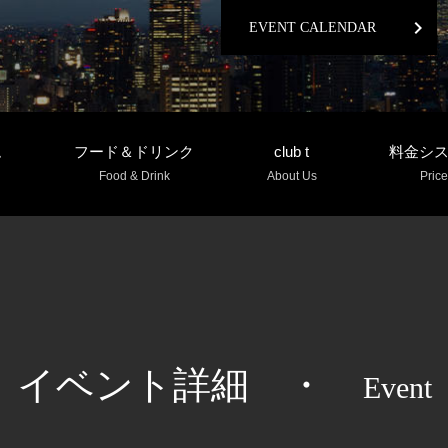
chevron_right
EVENT CALENDAR
ム
フード＆ドリンク
club t
料金シ
Food & Drink
About Us
Price
イベント詳細
・
Event