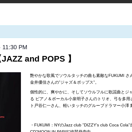
-
11:30 PM
JAZZ and POPS 】
艶やかな歌風でソウルタッチの曲も素敵なFUKUMI 
金井優佳さんの”ジャズ＆ポップス”。
個性的に、爽やかに、そしてソウルフルに歌謡曲とジ
る ピアノ＆ボーカル小泉明子さんのトリオ、弓を多用
ト戸谷仁一さん、軽いタッチのグルーブドラマー小澤 
・FUKUMI：NYのJazz club ”DIZZY’s club C
CD”
MOON IN PARIS
“絶賛発売中。