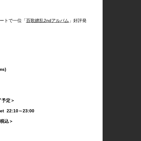
チャートで一位「
百歌繚乱2ndアルバム
」好評発
ums)
00 終了予定＞
3rd Set 22:10～23:00
き・税込＞