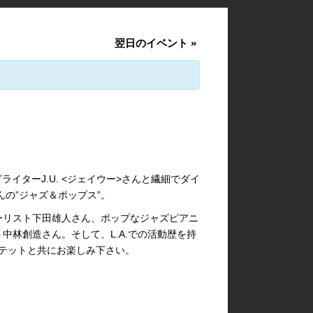
翌日のイベント
»
ライターJ.U. <ジェイウー>さんと繊細でダイ
んの”ジャズ＆ポップス”。
ーリスト下田雄人さん、ポップなジャズピアニ
中林創造さん。そして、L.A.での活動歴を持
カルテットと共にお楽しみ下さい。