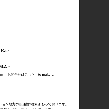
s）
・22:20 終了予定＞
2:20
まみ付き・税込＞
iry form 「お問合せはこちら」to make a
ション地方の新銘柄3種も加わっております。