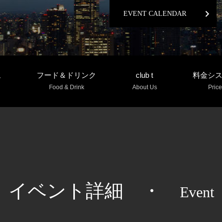
chevron_right
EVENT CALENDAR
ム
フード＆ドリンク
club t
料金シ
Food & Drink
About Us
Price
イベント詳細
・
Event