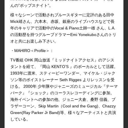
んの”ポップスナイト”。
様々なシーンで活動されブルースギターに定評のある田中
Mick靖さん、六本木、赤坂、銀座のライブハウスなどで長
年のキャリアで活動中のVocal & Piano土師一雄 さん、L.A.
の活動歴を持つグルーブドラマーEmi Yonekuboさんのトリ
オと共にお楽しみ下さい。
・MAHIRO＜Profile＞：
TV番組 OHK 岡山放送『ミッドナイトアクセス』のアシス
タントを経て、『岡山 KENTO’S 』のボーカルとして活躍。
1993年に渡米、スティービーワンダー、マイケル・ジャク
ソン等のボイストレーナー Seth Rigges よりレッスンを受
ける。 2000年 少年隊やジャニーズのミュージカル『テーマ
パーク』『ショック』のコーラスレコーディングに参加。
海外イベントへの参加の他、ジョニー大倉、桑野 信義、ブ
ラザーコーン、Skip Martin（Cool and the Gang)、Chazzy
Green(Ray Parker Jr Band)等、様々なアーティストと共演
している。