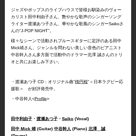
ジャズやポップスのライブハウスで皆様お馴染みのヴォー
カリスト田中利由子さん、艶やかな歌声のシンガーソング
ライター渡瀬あつ子さん、華やかな歌風のシンガーSaikoさ
んの”J-POP NIGHT”。
様々なシーンで活動されブルースギターに定評のある田中
Mick靖さん、ジャンルを問わない美しい音色のピアニスト
中谷幹人さん多方面で活動中のドラマー北澤 誠さんのトリ
オと共にお楽しみ下さい。
・渡瀬あつ子 CD：オリジナル曲”
楕円桜
”＜日本ラグビー応
援歌＞ が好評発売中。
・中谷幹人<
Profile
>
田中利由子
・
渡瀬あつ子
・
Saiko
(Vocal)
田中 Mick 靖
(Guitar)
中谷幹人
(Piano)
北澤 誠
(Drums)