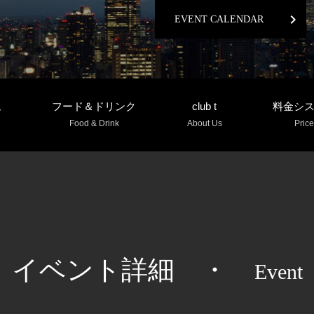
chevron_right
EVENT CALENDAR
ム
フード＆ドリンク
club t
料金シ
Food & Drink
About Us
Price
イベント詳細
・
Event