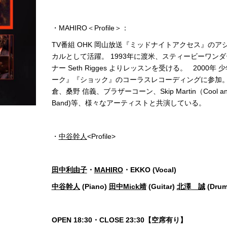
・MAHIRO＜Profile＞：
TV番組 OHK 岡山放送『ミッドナイトアクセス』のアシ
カルとして活躍。 1993年に渡米、スティービーワン
ナー Seth Rigges よりレッスンを受ける。 200
ーク』『ショック』のコーラスレコーディングに参加
倉、桑野 信義、ブラザーコーン、Skip Martin（Cool and the
Band)等、様々なアーティストと共演している。
・
中谷幹人
<Profile>
田中利由子
・
MAHIRO
・EKKO (Vocal)
中谷幹人
(Piano)
田中Mick靖
(Guitar)
北澤 誠
(Dru
OPEN 18:30・CLOSE 23:30【空席有り】