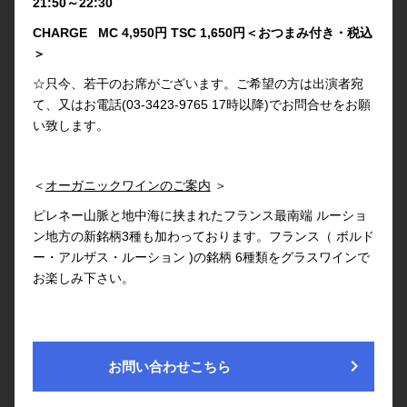
21:50～22:30
CHARGE MC 4,950円 TSC 1,650円＜おつまみ付き・税込
＞
☆只今、若干のお席がございます。ご希望の方は出演者宛
て、又はお電話(03-3423-9765 17時以降)でお問合せをお願
い致します。
＜
オーガニックワインのご案内
＞
ピレネー山脈と地中海に挟まれたフランス最南端 ルーショ
ン地方の新銘柄3種も加わっております。フランス（ ボルド
ー・アルザス・ルーション )の銘柄 6種類をグラスワインで
お楽しみ下さい。
chevron_right
お問い合わせこちら