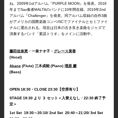
ね、2009年1stアルバム『PURPLE MOON』を発表。2018
年までSax奏者MALTAのバンドに10年間在籍。2019年2nd
アルバム『Challenger』を発表。同アルバム収録の自作3曲
がアメリカの国際楽曲コンペISCでファイナルとセミファイ
ナルに選出される。現在は日本の古き良き楽曲をジャズで
演奏するバンド「童謡トリオ」をメインに活動中。
藤田佐奈恵
・一泉ナオ子・
グレース美香
(Vocal)
Akane
(Flute) 三木成能 (Piano)
増原 巖
(Bass)
OPEN 18:30・CLOSE 23:30【空席有り】
STAGE 19:30 より ３ セット＜入替えなし・22:30 終了予
定＞
1st Set 19:30～20:10/ 2nd Set 20:40～21:20/ 3rd Set