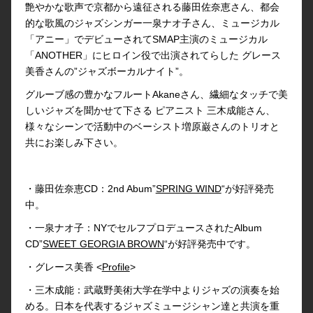
艶やかな歌声で京都から遠征される藤田佐奈恵さん、都会
的な歌風のジャズシンガー一泉ナオ子さん、ミュージカル
「アニー」でデビューされてSMAP主演のミュージカル
「ANOTHER」にヒロイン役で出演されてらした グレース
美香さんの”ジャズボーカルナイト”。
グルーブ感の豊かなフルートAkaneさん、繊細なタッチで美
しいジャズを聞かせて下さる ピアニスト 三木成能さん、
様々なシーンで活動中のベーシスト増原巌さんのトリオと
共にお楽しみ下さい。
・藤田佐奈恵CD：2nd Abum”
SPRING WIND
“が好評発売
中。
・一泉ナオ子：NYでセルフプロデュースされたAlbum
CD”
SWEET GEORGIA BROWN
“が好評発売中です。
・グレース美香 <
Profile
>
・三木成能：武蔵野美術大学在学中よりジャズの演奏を始
める。日本を代表するジャズミュージシャン達と共演を重