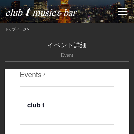
トップページ
>
イベント詳細
Event
Events
club t
club t