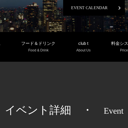
chevron_right
EVENT CALENDAR
ム
フード＆ドリンク
club t
料金シ
Food & Drink
About Us
Price
イベント詳細
・
Event