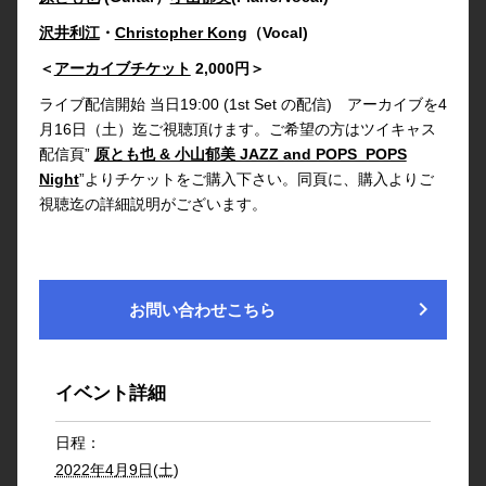
沢井利江
・
Christopher Kong
（Vocal)
＜
アーカイブチケット
2,000円＞
ライブ配信開始 当日19:00 (1st Set の配信) アーカイブを4
月16日（土）迄ご視聴頂けます。ご希望の方はツイキャス
配信頁”
原とも也 & 小山郁美 JAZZ and POPS POPS
Night
”よりチケットをご購入下さい。同頁に、購入よりご
視聴迄の詳細説明がございます。
chevron_right
お問い合わせこちら
イベント詳細
日程：
2022年4月9日(土)