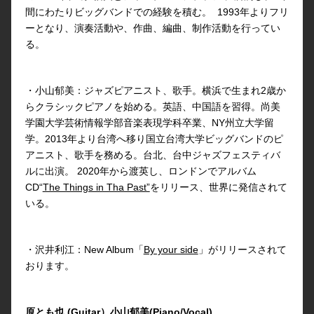
間にわたりビッグバンドでの経験を積む。 1993年よりフリ
ーとなり、演奏活動や、作曲、編曲、制作活動を行ってい
る。
・小山郁美：ジャズピアニスト、歌手。横浜で生まれ2歳か
らクラシックピアノを始める。英語、中国語を習得。尚美
学園大学芸術情報学部音楽表現学科卒業、NY州立大学留
学。2013年より台湾へ移り国立台湾大学ビッグバンドのピ
アニスト、歌手を務める。台北、台中ジャズフェスティバ
ルに出演。 2020年から渡英し、ロンドンでアルバム
CD“
The Things in Tha Past”
をリリース、世界に発信されて
いる。
・沢井利江：New Album「
By your side
」がリリースされて
おります。
原とも也
(Guitar）
小山郁美
(Piano/Vocal)