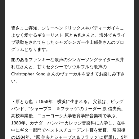
皆さまご存知、ジミーヘンドリックスやバディーガイをこ
よなく愛するギターリスト 原とも也さんと、海外でもライ
ブ活動をされてらしたジャズシンガー小山郁美さんのプロ
グラムとなります。
艶のあるファンキーな歌声のシンガーソングライター沢井
利江さんと、甘くセクシーでソウルフルな歌声の
Christopher Kong さんのヴォーカルを交えてお楽しみ下さ
い。
・原とも也 ：1958年 横浜に生まれる。 父親は、ビッグ
バンド、“シャープス ＆フラッツ”のリーダー 原 信夫氏。
高校卒業後、ニューヨーク大学教育学部音楽科で学ぶ。
1980年、カナダ ハンバーカレッジ音楽科に入学し、在学
中にギター部門でベストスチューデント賞を受賞。 帰国後
の1984年、“原 信夫とシャープス＆フラッツ”に所属し、9年