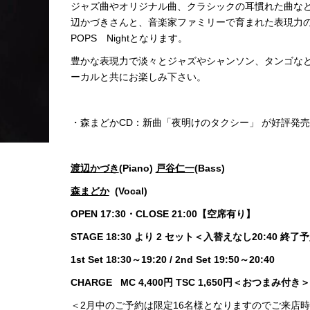
ジャズ曲やオリジナル曲、クラシックの耳慣れた曲なども
辺かづきさんと、音楽家ファミリーで育まれた表現力の豊
POPS Nightとなります。
豊かな表現力で淡々とジャズやシャンソン、タンゴな
ーカルと共にお楽しみ下さい。
・森まどかCD：新曲「夜明けのタクシー」 が好評発
渡辺かづき
(Piano)
戸谷仁一
(Bass
森まどか
(Voca
OPEN 17:30
・CLOSE 21:00
【空席有り】
STAGE 18:30
より 2
セット＜入替えなし20:40
終了予
1st Set 18:30
～19:20 / 2nd Set 19:50
～20:40
CHARGE MC 4,400円 TSC 1,650円＜おつまみ付
＜2月中のご予約は限定16名様となりますのでご来店