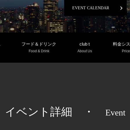
chevron_right
EVENT CALENDAR
ム
フード＆ドリンク
club t
料金シ
Food & Drink
About Us
Price
イベント詳細
・
Event