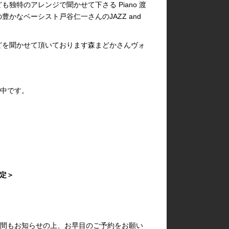
独特のアレンジで聞かせて下さる Piano 渡
かなベーシスト戸谷仁一さんのJAZZ and
どを聞かせて頂いております森まどかさんヴォ
売中です。
)
l)
定＞
き＞
時間もお知らせの上、お早目のご予約をお願い