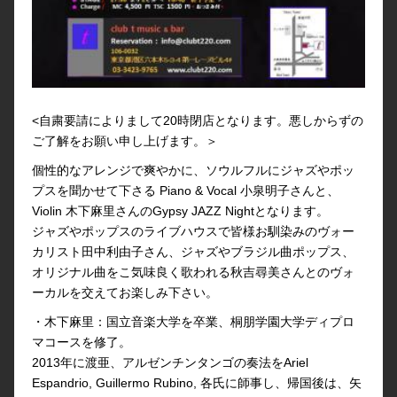
<自粛要請によりまして20時閉店となります。悪しからずの
ご了解をお願い申し上げます。＞
個性的なアレンジで爽やかに、ソウルフルにジャズやポッ
プスを聞かせて下さる Piano & Vocal 小泉明子さんと、
Violin 木下麻里さんのGypsy JAZZ Nightとなります。
ジャズやポップスのライブハウスで皆様お馴染みのヴォー
カリスト田中利由子さん、ジャズやブラジル曲ポップス、
オリジナル曲をこ気味良く歌われる秋吉尋美さんとのヴォ
ーカルを交えてお楽しみ下さい。
・木下麻里：国立音楽大学を卒業、桐朋学園大学ディプロ
マコースを修了。
2013年に渡亜、アルゼンチンタンゴの奏法をAriel
Espandrio, Guillermo Rubino, 各氏に師事し、帰国後は、矢