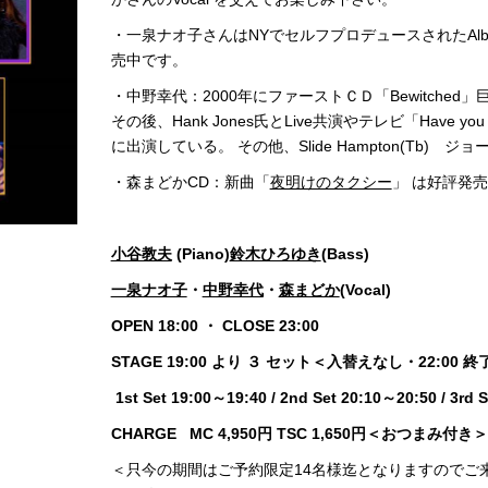
・一泉ナオ子さんはNYでセルフプロデュースされたAlbu
売中です。
・中野幸代：2000年にファーストＣＤ「Bewitched」巨匠
その後、Hank Jones氏とLive共演やテレビ「Have you 
に出演している。 その他、Slide Hampton(Tb) 
・森まどかCD：新曲「
夜明けのタクシー
」 は好評発
小谷教夫
(Piano)
鈴木ひろゆき
(Bass)
一泉ナオ子
・
中野幸代
・
森まどか
(Vocal)
OPEN 18:00 ・ CLOSE 23:00
STAGE 19:00 より ３ セット＜入替えなし・22:00 
1st Set 19:00～19:40 / 2nd Set 20:10～20:50 / 3rd 
CHARGE MC 4,950円 TSC 1,650円＜おつまみ付
＜只今の期間はご予約限定14名様迄となりますのでご