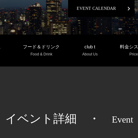
chevron_right
EVENT CALENDAR
ム
フード＆ドリンク
club t
料金シ
Food & Drink
About Us
Price
イベント詳細
・
Event