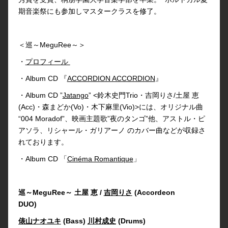
期音楽祭にも参加しマスタークラスを修了。
＜巡～MeguRee～＞
・
プロフィール
・Album CD 『
ACCORDION ACCORDION
』
・Album CD ”
Jatango
” <鈴木史門Trio・吉岡りさ/土屋 恵
(Acc)・森まどか(Vo)・木下麻里(Vio)>には、オリジナル曲
“004 Moradof”、映画主題歌”夜のタンゴ”他、アストル・ピ
アソラ、リシャール・ガリアーノ のカバー曲などが収録さ
れております。
・Album CD 「
Cinéma Romantique
」
巡～MeguRee～ 土屋 恵 /
吉岡りさ
(Accordeon
DUO)
俵山ナオユキ
(Bass)
川村成史
(Drums)