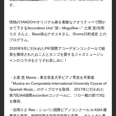
す。
情熱のTANGOやオリジナル曲を素敵なクオリティーで聞か
せて下さるAccordeon Unit ”巡～MeguRee～” 土屋 恵/吉岡
りさ さんと、Bass俵山ナオユキさん、Drums川村成史 との
プログラム。
2020年9月に行われたPIF国際アコーデオンコンクールで銀
賞を獲得されたお二人とタンゴを愛するジャズミュージシ
ャンのコラボをどうぞお楽しみに！
・土屋 恵 Meme：東京音楽大学ピアノ専攻を卒業後
『Musica en Compostela-International University Course of
Spanish Music』のディプロマを取得、 2017年に行われた
第7回JAA国際accordionコンクールに、ソロ一般の部で3位
を獲得。
・吉岡りさ Ree：ショパン国際ピアノコンクール in ASIA 優
秀賞を受賞、桐朋学園大学音楽学部を卒業。 ポルトガル夏