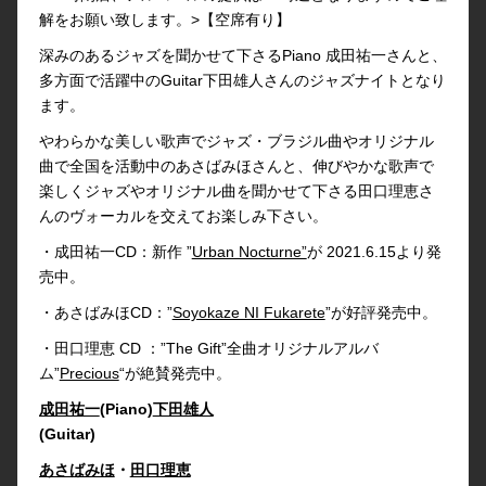
解をお願い致します。>【空席有り】
深みのあるジャズを聞かせて下さるPiano 成田祐一さんと、
多方面で活躍中のGuitar下田雄人さんのジャズナイトとなり
ます。
やわらかな美しい歌声でジャズ・ブラジル曲やオリジナル
曲で全国を活動中のあさばみほさんと、伸びやかな歌声で
楽しくジャズやオリジナル曲を聞かせて下さる田口理恵さ
んのヴォーカルを交えてお楽しみ下さい。
・成田祐一CD：新作 ”
Urban Nocturne”
が 2021.6.15より発
売中。
・あさばみほCD：”
Soyokaze NI Fukarete
”が好評発売中。
・田口理恵 CD ：”The Gift”全曲オリジナルアルバ
ム”
Precious
“が絶賛発売中。
成田祐一
(Piano)
下田雄人
(Guitar)
あさばみほ
・
田口理恵