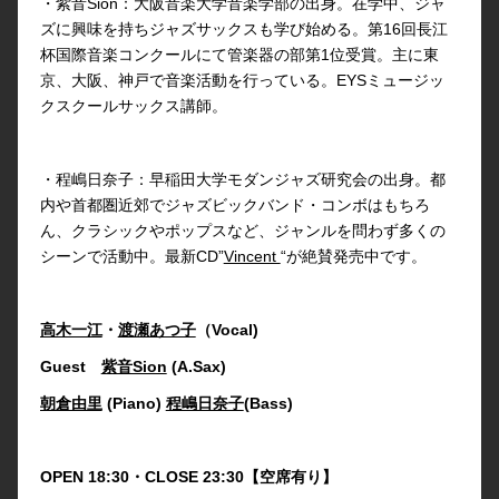
・紫音Sion：大阪音楽大学音楽学部の出身。在学中、ジャ
ズに興味を持ちジャズサックスも学び始める。第16回長江
杯国際音楽コンクールにて管楽器の部第1位受賞。主に東
京、大阪、神戸で音楽活動を行っている。EYSミュージッ
クスクールサックス講師。
・程嶋日奈子：早稲田大学モダンジャズ研究会の出身。都
内や首都圏近郊でジャズビックバンド・コンボはもちろ
ん、クラシックやポップスなど、ジャンルを問わず多くの
シーンで活動中。最新CD”
Vincent
“が絶賛発売中です。
高木一江
・
渡瀬あつ子
（Vocal)
Guest
紫音Sion
(A.Sax)
朝倉由里
(Piano)
程嶋日奈子
(Bass)
OPEN 18:30・CLOSE 23:30【空席有り】