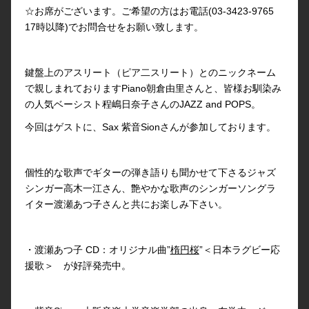
☆お席がございます。ご希望の方はお電話(03-3423-9765
17時以降)でお問合せをお願い致します。
鍵盤上のアスリート（ピア二スリート）とのニックネーム
で親しまれておりますPiano朝倉由里さんと、皆様お馴染み
の人気ベーシスト程嶋日奈子さんのJAZZ and POPS。
今回はゲストに、Sax 紫音Sionさんが参加しております。
個性的な歌声でギターの弾き語りも聞かせて下さるジャズ
シンガー高木一江さん、艶やかな歌声のシンガーソングラ
イター渡瀬あつ子さんと共にお楽しみ下さい。
・渡瀬あつ子 CD：オリジナル曲”
楕円桜
”＜日本ラグビー応
援歌＞ が好評発売中。