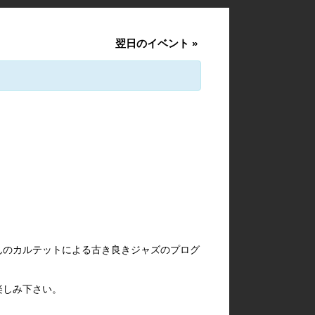
翌日のイベント
»
。
んのカルテットによる古き良きジャズのプログ
楽しみ下さい。