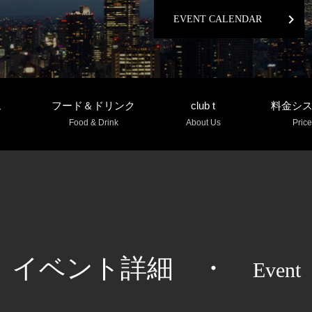
chevron_right
EVENT CALENDAR
ム
フード＆ドリンク
club t
料金シ
Food & Drink
About Us
Price
イベント詳細
・
Event