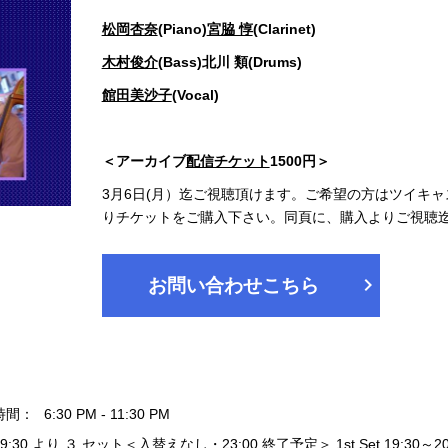
松岡杏奈
(Piano)
宮脇 惇
(Clarinet)
木村俊介
(Bass)北川 類(Drums)
館田美沙子
(Vocal)
＜アーカイブ
配信チケット
1500円＞
3月6日(月）迄ご視聴頂けます。ご希望の方はツイキャ
りチケットをご購入下さい。同頁に、購入よりご視聴
chevron_right
お問い合わせこちら
時間：
6:30 PM - 11:30 PM
19:30 より ３ セット＜入替えなし・23:00 終了予定＞ 1st Set 19:30～20:20