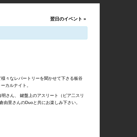
翌日のイベント
»
ど様々なレパートリーを聞かせて下さる板谷
ヴォーカルナイト。
古典明さん、 鍵盤上のアスリート（ピア二スリ
朝倉由里さんのDuoと共にお楽しみ下さい。