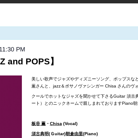
11:30 PM
Z and POPS】
美しい歌声でジャズやディズニーソング、ポップスな
薫さんと、jazz＆ボサノヴァシンガー Chisa さんの
クールでホットなジャズを聞かせて下さるGuitar 須
ート）とのニックネームで親しまれておりますPiano
板谷 薫
・
Chisa
(Vocal)
須古典明
(Ｇuitar)
朝倉由里
(Piano)