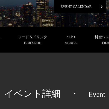
chevron_right
EVENT CALENDAR
ム
フード＆ドリンク
club t
料金シ
Food & Drink
About Us
Price
イベント詳細
・
Event