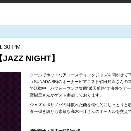
1:30 PM
AZZ NIGHT】
クールでホットなアコースティックジャズを聞かせて下さ
（SUNADA BB)のオーナーピアニスト砂田知宏さん
で活動中、パフォーマンス集団”破天航路”で海外ツア
野樹里さんがゲスト参加しております。
ジャズやボサノバの耳慣れた曲を個性的にしっとりと
ター弾き語りも素敵な高木一江さんのボーカルを交え
池田聖子・
高木一江
(Vocal)