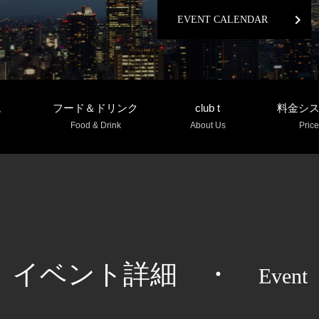
chevron_right
EVENT CALENDAR
ム
フード＆ドリンク
club t
料金シ
Food & Drink
About Us
Price
イベント詳細
・
Event