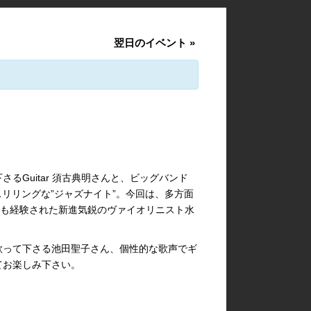
翌日のイベント
»
るGuitar 須古典明さんと、ビッグバンド
のスリリングな”ジャズナイト”。今回は、多方面
ーも経験された新進気鋭のヴァイオリニスト水
歌って下さる池田聖子さん、個性的な歌声でギ
てお楽しみ下さい。