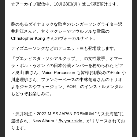
☆
アーカイブ配信
中、10月28日(月）迄ご視聴頂けます。
艶のあるダイナミックな歌声のシンガーソングライター沢
井利江さんと、甘くセクシーでソウルフルな歌風の
Christopher Kong さんのヴォーカルナイト。
ディズニーソングなどのデュエット曲も登場致します。
「ブエナビスタ・ソシアルクラブ」」の女性歌手、オマー
ラ・ポルトゥオンドの日本公演メンバーを務められた ピア
ノ奥山 勝さん、Voice Percussion も皆様お馴染みのFlute 小
川恵理紗さん、ファンキーベースの中林創造さんのトリオ
よるジャズやフュージョン、AOR、のインストルメンタル
もどうぞお楽しみに。
・沢井利江：2022 MISS JAPAN PREMIUM ”ミス北海道”に
選出され、New Album「
By your side
」がリリースされてお
ります。