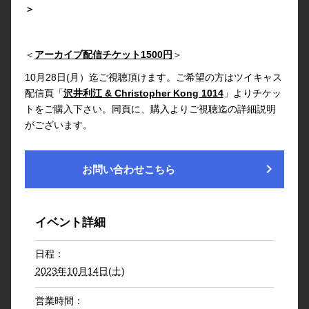
＞
＜
アーカイブ配信チケット1500円
＞
10月28日(月）迄ご視聴頂けます。ご希望の方はツイキャス
配信頁「
沢井利江 & Christopher Kong 1014
」よりチケッ
トをご購入下さい。同頁に、購入よりご視聴迄の詳細説明
がございます。
chevron_right
お問い合わせこちら
イベント詳細
日程：
2023年10月14日(土)
営業時間：