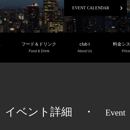
chevron_right
EVENT CALENDAR
ム
フード＆ドリンク
club t
料金シ
Food & Drink
About Us
Price
イベント詳細
・
Event