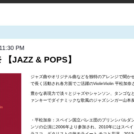
11:30 PM
【JAZZ & POPS】
ジャズ曲やオリジナル曲などを独特のアレンジで聞かせて
で長く活動され各方面でご活躍のViolinViolin 平
豊かな表現力で淡々とジャズやシャンソン、タンゴな
ァンキーでダイナミックな歌風のジャズシンガー山本
・平松加奈：スペイン国立バレエ団のプリンシパルダン
ンソの公演に2006年より参加され、2010年にはスペ
ラスコ、ギタリストの故モライート チコと共演。201