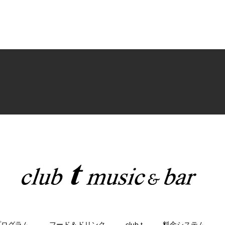
プログラム
フード＆ドリンク
club t
料金システム