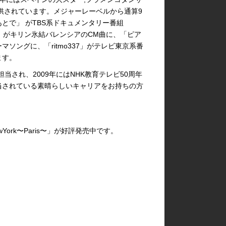
供されています。メジャーレーベルから通算9
とで」 がTBS系ドキュメンタリー番組
街」がキリン氷結バレンシアのCM曲に、「ピア
ソングに、「ritmo337」がテレビ東京系番
ます。
当され、2009年にはNHK教育テレビ50周年
当されている素晴らしいキャリアをお持ちの方
ewYork〜Paris〜」が好評発売中です。