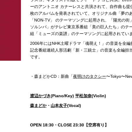
ーのアントニオ カナーレスと共演されて、自作曲も提
枚のアルバムを発表されていて、オリジナル曲「夢のあ
「NON-TV」 のテーマソングに起用され、「陽光の
ソルンバ」がテレビ東京系番組「美の巨人たち」のテーマ
組「ミューズの楽譜」のテーマソングに起用されてい
2006年にはNHK土曜ドラマ「魂萌え！」の音楽を全編担
記念番組連続人形活劇「新・三銃士」の音楽も全編担
です。
・森まどかCD：新曲「
夜明けのタクシー
〜Tokyo〜N
渡辺かづき
(Piano/Key)
平松加奈
(Violin)
森まどか
・
山本友子
(Vocal)
OPEN 18:30・CLOSE 23:30【空席有り】