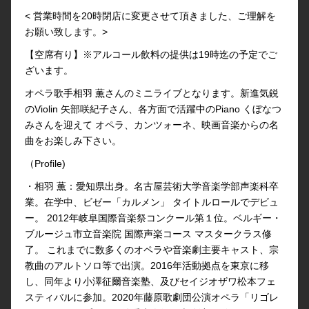
< 営業時間を20時閉店に変更させて頂きました、ご理解を
お願い致します。>
【空席有り】※アルコール飲料の提供は19時迄の予定でご
ざいます。
オペラ歌手相羽 薫さんのミニライブとなります。新進気鋭
のViolin 矢部咲紀子さん、各方面で活躍中のPiano くぼなつ
みさんを迎えて オペラ、カンツォーネ、映画音楽からの名
曲をお楽しみ下さい。
（Profile)
・相羽 薫：愛知県出身。名古屋芸術大学音楽学部声楽科卒
業。在学中、ビゼー「カルメン」 タイトルロールでデビュ
ー。 2012年岐阜国際音楽祭コンクール第１位。ベルギー・
ブルージュ市立音楽院 国際声楽コース マスタークラス修
了。 これまでに数多くのオペラや音楽劇主要キャスト、宗
教曲のアルトソロ等で出演。2016年活動拠点を東京に移
し、同年より小澤征爾音楽塾、及びセイジオザワ松本フェ
スティバルに参加。2020年藤原歌劇団公演オペラ「リゴレ