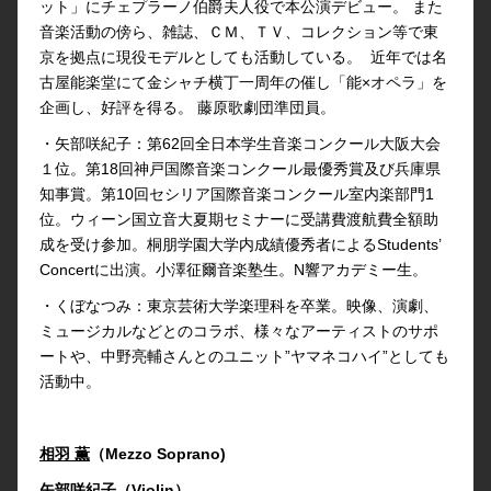
ット」にチェプラーノ伯爵夫人役で本公演デビュー。 また
音楽活動の傍ら、雑誌、ＣＭ、ＴＶ、コレクション等で東
京を拠点に現役モデルとしても活動している。 近年では名
古屋能楽堂にて金シャチ横丁一周年の催し「能×オペラ」を
企画し、好評を得る。 藤原歌劇団準団員。
・矢部咲紀子：第62回全日本学生音楽コンクール大阪大会
１位。第18回神戸国際音楽コンクール最優秀賞及び兵庫県
知事賞。第10回セシリア国際音楽コンクール室内楽部門1
位。ウィーン国立音大夏期セミナーに受講費渡航費全額助
成を受け参加。桐朋学園大学内成績優秀者によるStudents’
Concertに出演。小澤征爾音楽塾生。N響アカデミー生。
・くぼなつみ：東京芸術大学楽理科を卒業。映像、演劇、
ミュージカルなどとのコラボ、様々なアーティストのサポ
ートや、中野亮輔さんとのユニット”ヤマネコハイ”としても
活動中。
相羽 薫
（Mezzo Soprano)
矢部咲紀子
（Violin）