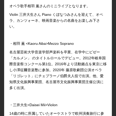
オペラ歌手相羽 薫さんのミニライブとなります。
Violin 三井大生さん Piano くぼなつみさんを迎えて、オペ
ラ、カンツォーネ、映画音楽からの名曲をお楽しみ下さ
い。
・相羽 薫 <Kaoru Aiba>Mezzo Soprano
名古屋芸術大学音楽学部声楽科を卒業、在学中にビゼー
「カルメン」 のタイトルロールでデビュー。2012年岐阜国
際音楽祭コンクール第1位。2016年より活動拠点を東京に移
し小澤征爾音楽塾に参加。2020年 藤原歌劇団公演オペラ
「リゴレット」にチェプラーノ伯爵夫人役で出演。他、愛
知県文化振興事業団、名古屋市文化振興事業団主催公演に
多く出演。
・三井大生<Daisei Mii>Violon
14歳の時に所属していたオーケストラで欧州演奏旅行に参