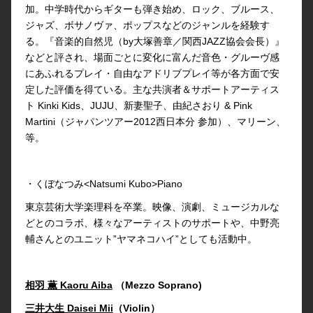
加。中学時代からギターも弾き始め、ロック、ブルース、
ジャズ、ボサノヴァ、ポップスなどのジャンルを経験す
る。『音楽的自然児（by大塚善章／関西JAZZ協会会長）』
などと評され、場面ごとに変化に富んだ音色・グルーヴ感
にあふれるプレイ・自由なアドリブプレイ等が各方面で安
定した評価を得ている。主な共演者＆サポートアーティス
ト Kinki Kids、JUJU、新妻聖子、由紀さおり & Pink
Martini（ジャパンツアー2012西日本分 参加）、マリーン、
等。
・くぼなつみ<Natsumi Kubo>Piano
東京芸術大学楽理科を卒業。映像、演劇、ミュージカルな
どとのコラボ、様々なアーティストのサポートや、中野亮
輔さんとのユニット”ヤマネコハイ”としても活動中。
相羽 薫 Kaoru Aiba
（Mezzo Soprano)
三井大生 Daisei Mii
（Violin）