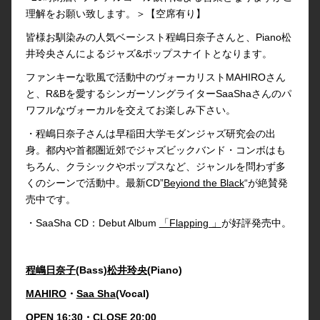
理解をお願い致します。＞【空席有り】
皆様お馴染みの人気ベーシスト程嶋日奈子さんと、Piano松
井玲央さんによるジャズ&ポップスナイトとなります。
ファンキーな歌風で活動中のヴォーカリストMAHIROさん
と、R&Bを愛するシンガーソングライターSaaShaさんのパ
ワフルなヴォーカルを交えてお楽しみ下さい。
・程嶋日奈子さんは早稲田大学モダンジャズ研究会の出
身。都内や首都圏近郊でジャズビックバンド・コンボはも
ちろん、クラシックやポップスなど、ジャンルを問わず多
くのシーンで活動中。最新CD”
Beyiond the Black
“が絶賛発
売中です。
・SaaSha CD：Debut Album
「Flapping 」
が好評発売中。
程嶋日奈子
(Bass)
松井玲央
(Piano)
MAHIRO
・
Saa Sha
(Vocal)
OPEN 16:30・CLOSE 20:00