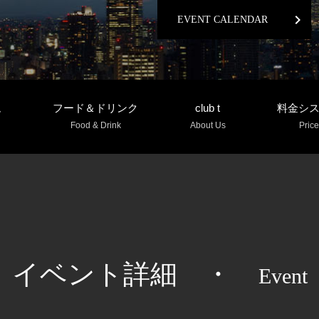
chevron_right
EVENT CALENDAR
ム
フード＆ドリンク
club t
料金シ
Food & Drink
About Us
Price
イベント詳細
・
Event