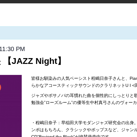
11:30 PM
JAZZ Night】
皆様お馴染みの人気ベーシスト程嶋日奈子さんと、Pia
らかなアコースティックサウンドのクラリネットU I 
ジャズやボサノバの耳慣れた曲を個性的にしっとりと
勉強会”ローズルーム”の優等生中村真弓さんのヴォー
・程嶋日奈子：早稲田大学モダンジャズ研究会の出身
ンボはもちろん、クラシックやポップスなど、ジャン
CD”
Beyiond the Black
“が絶賛発売中です。