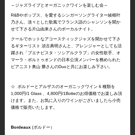
～ジャズライブとオーガニックワインを楽しむ会～
R&Bやポップス、を愛するシンガーソングライター綾根叶
乃さん、淡々とした歌風でフランス語のシャンソンを聞か
せて下さる片山由来さんのボーカルナイト。
クールでホットなアコースティックジャズを聞かせて下さ
るギターリスト 須古典明さんと、アレンジャーとしても活
躍され「ブエナビスタ・ソシアルクラブ」の女性歌手、オ
マーラ・ポルトゥオンドの日本公演メンバーを務められた
ピアニスト奥山 勝さんのDuoと共にお楽しみ下さい。
☆ ボルドーとアルザスのオーガニックワイン 6 種類を
1,000円/1 Glass 、4,800円/1Botteのお得価格でお楽しみ頂
けます。また、お気に入りのワインがございましたら小売
価格で販売いたします。
Bordeaux
(ボルドー）