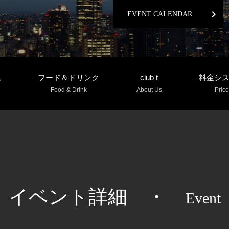
chevron_right
EVENT CALENDAR
ム
フード＆ドリンク
club t
料金シ
Food & Drink
About Us
Price
イベント詳細
・
Event