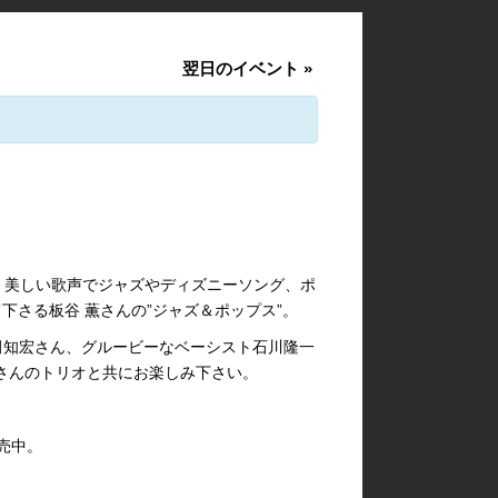
翌日のイベント
»
、美しい歌声でジャズやディズニーソング、ポ
下さる板谷 薫さんの”ジャズ＆ポップス”。
ト砂田知宏さん、グルービーなベーシスト石川隆一
さんのトリオと共にお楽しみ下さい。
売中。