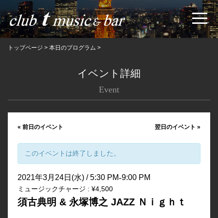
トップページ
>
本日のプログラム
>
イベント詳細
Event
«
前日のイベント
翌日のイベント
»
このイベントは終了しました。
-
2021年3月24日(水) / 5:30 PM
9:00 PM
ミュージックチャージ : ¥4,500
須古典明 & 永塚博之 JAZZ Ｎｉｇｈｔ