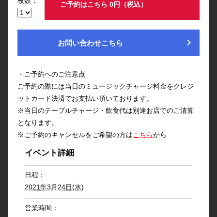
枚数：
ご予約はこちら 0円（税込）
chevron_right
お問い合わせこちら
・ご予約へのご注意点
ご予約の際には当日のミュージックチャージ料金をクレジ
ットカード決済でお支払い頂いております。
※当日のテーブルチャージ・飲食代は別途お店でのご清算
となります。
※ご予約のキャンセルをご希望の方は
こちら
から
イベント詳細
日程：
2021年3月24日(水)
営業時間：