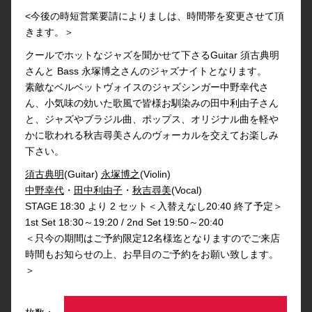
<今後の時短営業要請によりましは、時間帯を変更させて頂
きます。＞
クールでホットなジャズを聞かせて下さるGuitar 須古典明
さんと Bass 永塚博之さんのジャズナイトとなります。
素敵なベルベットヴォイスのジャズシンガー中野幸代さ
ん、小気味の効いた歌風で皆様お馴染みの田中利由子さん
と、ジャズやブラジル曲、ポップス、オリジナル曲を軽や
かに歌われる秋吉尋美さんのヴォーカルを交えてお楽しみ
下さい。
須古典明
(Guitar)
永塚博之
(Violin)
中野幸代
・
田中利由子
・
秋吉尋美
(Vocal)
STAGE 18:30 より 2 セット＜入替えなし20:40 終了予定＞
1st Set 18:30～19:20 / 2nd Set 19:50～20:40
＜只今の期間はご予約限定12名様迄となりますのでご来店
時間もお知らせの上、お早目のご予約をお願い致します。
＞