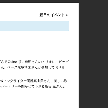
翌日のイベント
»
るGuitar 須古典明さんのトリオに、ビッグ
宏さん、ベース永塚博之さんが参加しておりま
ー&ソングライター岡部真由美さん、美しい歌
パートリーを聞かせて下さる板谷 薫さんと