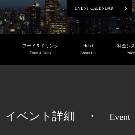
chevron_right
EVENT CALENDAR
ム
フード＆ドリンク
club t
料金シ
Food & Drink
About Us
Price
イベント詳細
・
Event