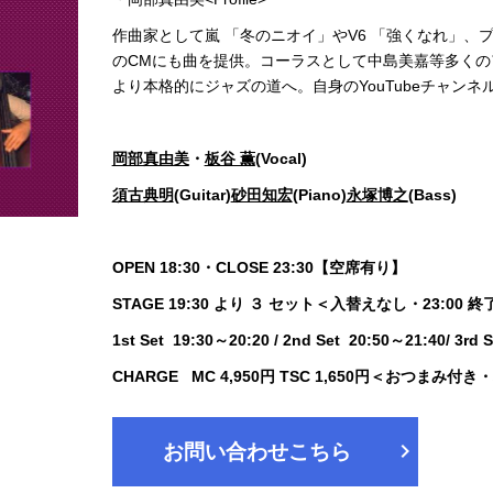
作曲家として嵐 「冬のニオイ」やV6 「強くなれ」
のCMにも曲を提供。コーラスとして中島美嘉等多くのア
より本格的にジャズの道へ。自身のYouTubeチャンネ
岡部真由美
・
板谷 薫
(Vocal)
須古典明
(Guitar)
砂田知宏
(Piano)
永塚博之
(Bass)
OPEN 18:30・CLOSE 23:30【空席有り】
STAGE 19:30 より ３ セット＜入替えなし・23:00 
1st Set 19:30～20:20 / 2nd Set 20:50～21:40/ 3rd 
CHARGE MC 4,950円 TSC 1,650円＜おつまみ付
chevron_right
お問い合わせこちら