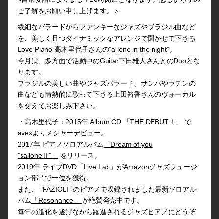
ご了解をお願い申し上げます。＞
繊細なバラードからファンキーなジャズやブラジル曲など
を、美しく且つダイナミックなアレンジで聞かせて下さる
Love Piano 高木里代子さんの”a lone in the night”。
今月は、多方面で活動中のGuitar下田雄人さんとのDuoとな
ります。
ブラジルの美しい曲やジャズバラード、サンバやラテンの
曲なども情熱的に歌って下さる上田裕香さんのヴォーカル
を交えてお楽しみ下さい。
・高木里代子：2015年 Album CD 「THE DEBUT！」 で
avexよりメジャーデビュー。
2017年 ピアノソロアルバム
「Dream of you
”salloneⅡ”」
をリリース。
2019年 ライブDVD「Live Lab」がAmazonジャズフュージ
ョン部門で一位を獲得。
また、 ”FAZIOLI ”のピアノで収録されました最新ソロアル
バム
「Resonance」
が絶賛発売中です。
毎年の進化を遂げながら躍進されるジャズピアノにどうぞ