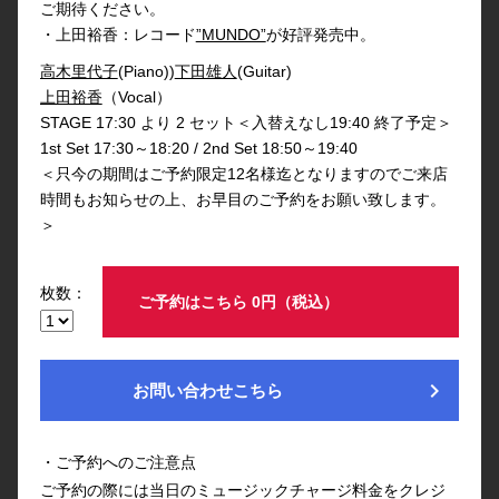
ご期待ください。
・上田裕香：レコード
”MUNDO”
が好評発売中。
高木里代子
(Piano))
下田雄人
(Guitar)
上田裕香
（Vocal）
STAGE 17:30 より 2 セット＜入替えなし19:40 終了予定＞
1st Set 17:30～18:20 / 2nd Set 18:50～19:40
＜只今の期間はご予約限定12名様迄となりますのでご来店
時間もお知らせの上、お早目のご予約をお願い致します。
＞
枚数：
ご予約はこちら 0円（税込）
chevron_right
お問い合わせこちら
・ご予約へのご注意点
ご予約の際には当日のミュージックチャージ料金をクレジ