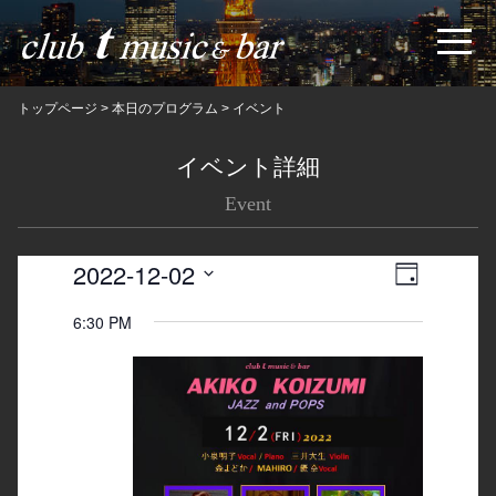
トップページ
>
本日のプログラム
>
イベント
イベント詳細
Event
2022-12-02
Views
Event
日
Navigatio
Views
Select
6:30 PM
date.
Navigation