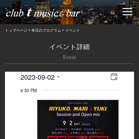
トップページ
>
本日のプログラム
>
イベント
イベント詳細
Event
2023-09-02
Views
Event
日
Navigatio
Views
Select
6:30 PM
date.
Navigation