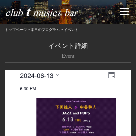
トップページ
>
本日のプログラム
>
イベント
イベント詳細
Event
2024-06-13
Views
Event
日
Navigatio
Views
Select
6:30 PM
date.
Navigation