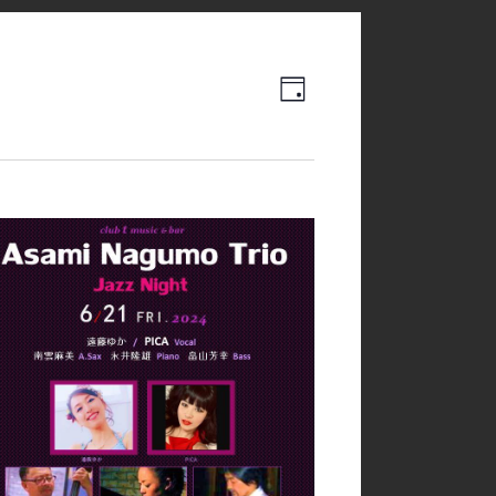
Event
Views
日
Views
Navigation
Navigation