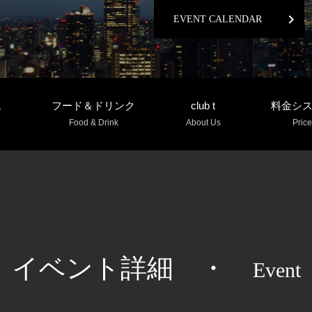
chevron_right
EVENT CALENDAR
ム
フード＆ドリンク
club t
料金シ
Food & Drink
About Us
Price
イベント詳細
・
Event