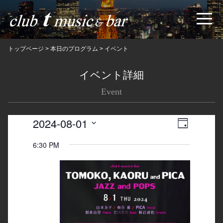
トップページ
>
本日のプログラム
>
イベント
イベント詳細
Event
2024-08-01
Views
Event
日
Navigatio
Views
Select
6:30 PM
date.
Navigation