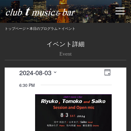
トップページ
>
本日のプログラム
>
イベント
イベント詳細
Event
2024-08-03
Views
Event
日
Navigatio
Views
Select
6:30 PM
date.
Navigation