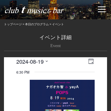
トップページ
>
本日のプログラム
>
イベント
イベント詳細
Event
2024-08-19
Views
Event
日
Navigatio
Views
Select
6:30 PM
date.
Navigation