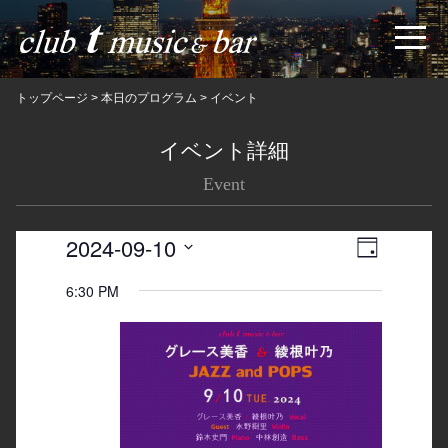
トップページ
>
本日のプログラム
>
イベント
イベント詳細
Event
2024-09-10
Views
Event
日
Navigatio
Views
Select
6:30 PM
date.
Navigation