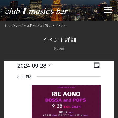
トップページ
>
本日のプログラム
>
イベント
イベント詳細
Event
2024-09-28
Views
Event
日
Navigatio
Views
Select
8:00 PM
date.
Navigation