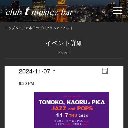
トップページ
>
本日のプログラム
>
イベント
イベント詳細
Event
2024-11-07
Views
Event
日
Navigatio
Views
Select
6:30 PM
date.
Navigation