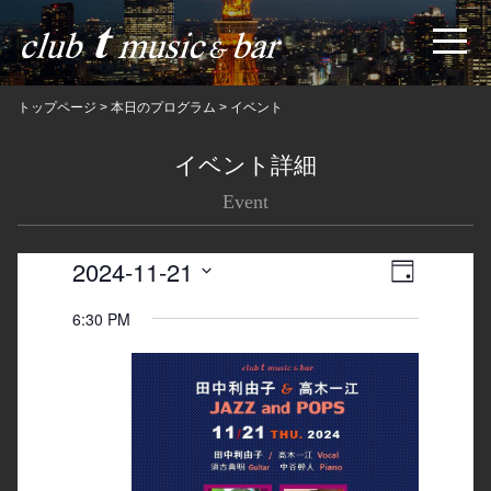
トップページ
>
本日のプログラム
>
イベント
イベント詳細
Event
2024-11-21
Views
Event
日
Navigatio
Views
Select
6:30 PM
date.
Navigation