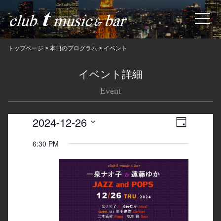
トップページ
>
本日のプログラム
>
イベント
イベント詳細
Event
2024-12-26
Views
Event
日
Navigatio
Views
Select
6:30 PM
date.
Navigation